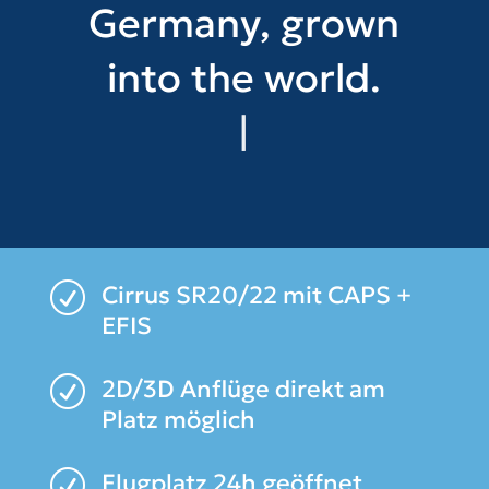
Germany, grown
into the world.
More than
45
|
R
Cirrus SR20/22 mit CAPS +
EFIS
R
2D/3D Anflüge direkt am
Platz möglich
R
Flugplatz 24h geöffnet